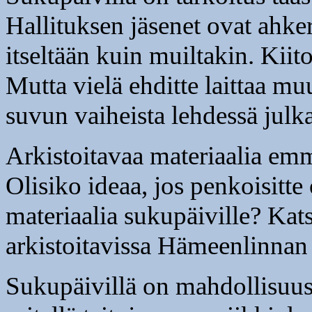
Hallituksen jäsenet ovat ahke
itseltään kuin muiltakin. Kiit
Mutta vielä ehditte laittaa mu
suvun vaiheista lehdessä julka
Arkistoitavaa materiaalia em
Olisiko ideaa, jos penkoisitte 
materiaalia sukupäiville? Kats
arkistoitavissa Hämeenlinnan
Sukupäivillä on mahdollisuus 