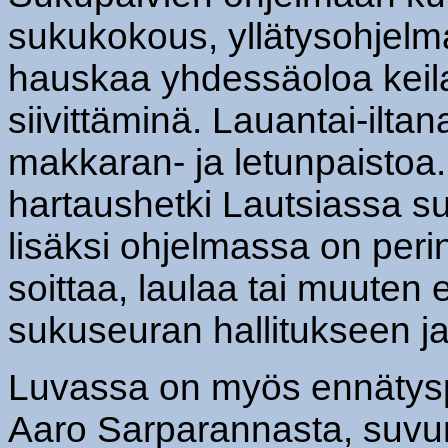
sukukokous, yllätysohjelma
hauskaa yhdessäoloa keila
siivittäminä. Lauantai-ilta
makkaran- ja letunpaistoa
hartaushetki Lautsiassa s
lisäksi ohjelmassa on peri
soittaa, laulaa tai muuten 
sukuseuran hallitukseen j
Luvassa on myös ennätyspa
Aaro Sarparannasta, suvun