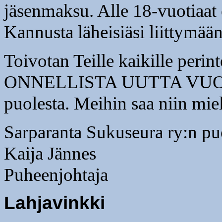
jäsenmaksu. Alle 18-vuotiaat
Kannusta läheisiäsi liittymään,
Toivotan Teille kaikille pe
ONNELLISTA UUTTA VUOTTA
puolesta. Meihin saa niin miel
Sarparanta Sukuseura ry:n puo
Kaija Jännes
Puheenjohtaja
Lahjavinkki