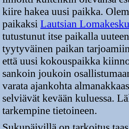
kiire hakea uusi paikka. Olem
paikaksi
Lautsian Lomakesk
tutustunut itse paikalla uute
tyytyväinen paikan tarjoamii
että uusi kokouspaikka kiinno
sankoin joukoin osallistumaa
varata ajankohta almanakkaas
selviävät kevään kuluessa. L
tarkempine tietoineen.
Sukupäivillä on tarkoitus taas