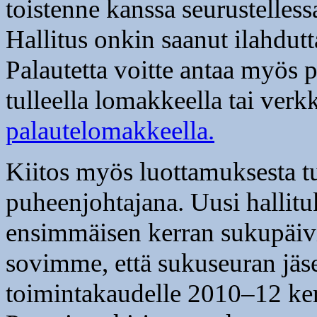
toistenne kanssa seurustelles
Hallitus onkin saanut ilahdutta
Palautetta voitte antaa myös 
tulleella lomakkeella tai ver
palautelomakkeella.
Kiitos myös luottamuksesta tul
puheenjohtajana. Uusi halli
ensimmäisen kerran sukupäivi
sovimme, että sukuseuran jäs
toimintakaudelle 2010–12 ker