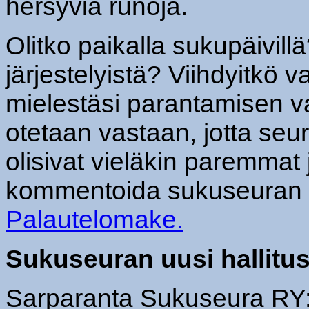
hersyviä runoja.
Olitko paikalla sukupäivill
järjestelyistä? Viihdyitkö va
mielestäsi parantamisen va
otetaan vastaan, jotta seu
olisivat vieläkin paremmat 
kommentoida sukuseuran t
Palautelomake.
Sukuseuran uusi hallitu
Sarparanta Sukuseura RY:n