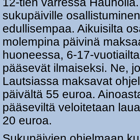
12-tien varressa Hauholla.
sukupäiville osallistumine
edullisempaa. Aikuisilta o
molempina päivinä maksa
huoneessa, 6-17-vuotiailta 
pääsevät ilmaiseksi. Ne, j
Lautsiassa maksavat ohjel
päivältä 55 euroa. Ainoast
pääseviltä veloitetaan lau
20 euroa.
Sukupäivien ohjelmaan k