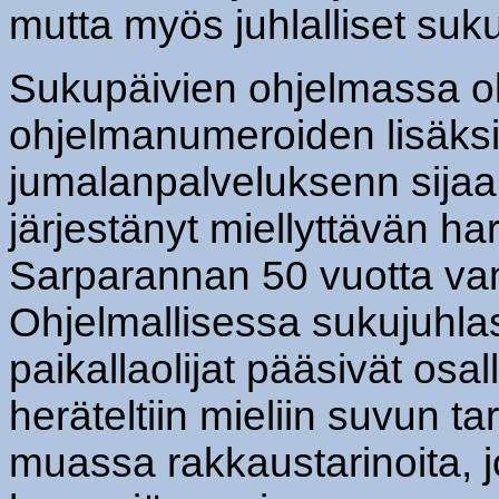
mutta myös juhlalliset suk
Sukupäivien ohjelmassa oli
ohjelmanumeroiden lisäksi
jumalanpalveluksenn sijaa
järjestänyt miellyttävän h
Sarparannan 50 vuotta va
Ohjelmallisessa sukujuhla
paikallaolijat pääsivät osa
heräteltiin mieliin suvun ta
muassa rakkaustarinoita, joi