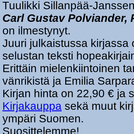
Tuulikki Sillanpää-Janssen
Carl Gustav Polviander, 
on ilmestynyt.
Juuri julkaistussa kirjassa
selustan teksti hopeakirjai
Erittäin mielenkiintoinen
vänrikistä ja Emilia Sarpa
Kirjan hinta on 22,90 € ja
Kirjakauppa
sekä muut kir
ympäri Suomen.
Suosittelemme!