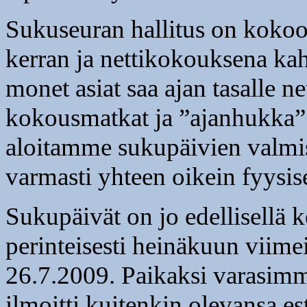
Sukuseuran hallitus on koko
kerran ja nettikokouksena kah
monet asiat saa ajan tasalle ne
kokousmatkat ja ”ajanhukka” 
aloitamme sukupäivien valmi
varmasti yhteen oikein fyysi
Sukupäivät on jo edellisellä ke
perinteisesti heinäkuun viime
26.7.2009. Paikaksi varasim
ilmoitti kuitenkin olevansa e