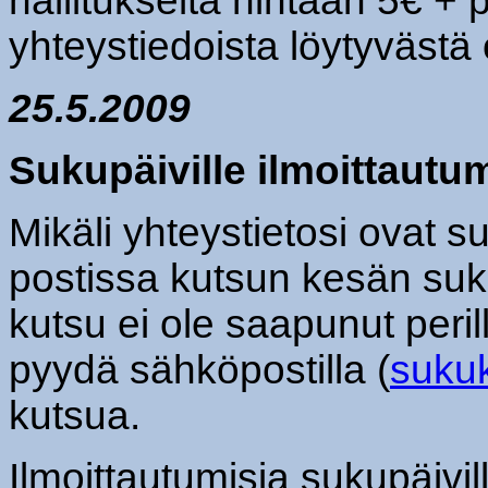
hallitukselta hintaan 5€ + 
yhteystiedoista löytyvästä 
25.5.2009
Sukupäiville ilmoittautu
Mikäli yhteystietosi ovat s
postissa kutsun kesän suku
kutsu ei ole saapunut perill
pyydä sähköpostilla (
suku
kutsua.
Ilmoittautumisia sukupäivi