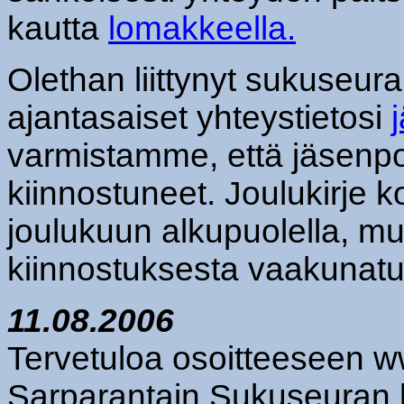
kautta
lomakkeella.
Olethan liittynyt sukuseura
ajantasaiset yhteystietosi
varmistamme, että jäsenpo
kiinnostuneet. Joulukirje k
joulukuun alkupuolella, 
kiinnostuksesta vaakunatuo
11.08.2006
Tervetuloa osoitteeseen w
Sarparantain Sukuseuran k