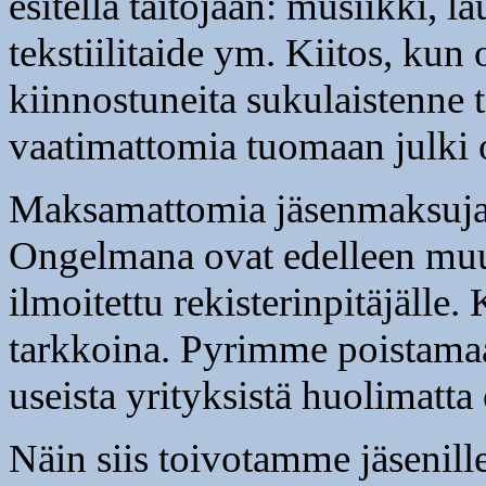
esitellä taitojaan: musiikki, l
tekstiilitaide ym. Kiitos, kun 
kiinnostuneita sukulaistenne t
vaatimattomia tuomaan julki
Maksamattomia jäsenmaksuja 
Ongelmana ovat edelleen muutt
ilmoitettu rekisterinpitäjälle.
tarkkoina. Pyrimme poistamaan 
useista yrityksistä huolimatta 
Näin siis toivotamme jäsenil