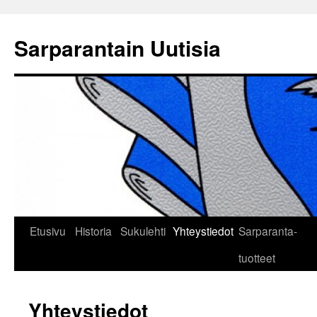
Sarparantain Uutisia
Etusivu
Historia
Sukulehti
Yhteystiedot
Sarparanta-
tuotteet
Yhteystiedot