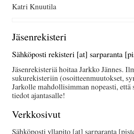
Katri Knuutila
Jäsenrekisteri
Sähköposti rekisteri [at] sarparanta [pis
Jäsenrekisteriä hoitaa Jarkko Jännes. I
sukurekisteriin (osoitteenmuutokset, syn
Jarkolle mahdollisimman nopeasti, että
tiedot ajantasalle!
Verkkosivut
Sähköposti yllapito [at] sarparanta [piste